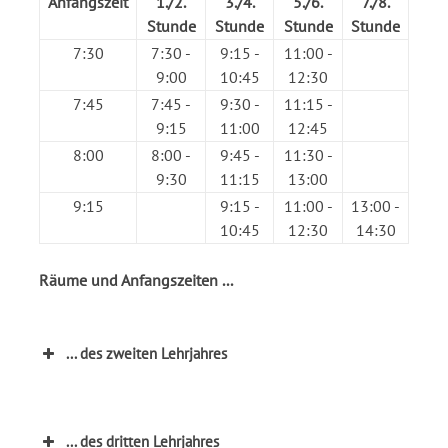
Anfangszeit
1./2.
3./4.
5./6.
7./8.
Stunde
Stunde
Stunde
Stunde
7:30
7:30 -
9:15 -
11:00 -
9:00
10:45
12:30
7:45
7:45 -
9:30 -
11:15 -
9:15
11:00
12:45
8:00
8:00 -
9:45 -
11:30 -
9:30
11:15
13:00
9:15
9:15 -
11:00 -
13:00 -
10:45
12:30
14:30
Räume und Anfangszeiten ...
... des zweiten Lehrjahres
... des dritten Lehrjahres
Klasse
Raum
Anfangszeit