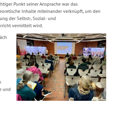
chtiger Punkt seiner Ansprache war das
heoretische Inhalte miteinander verknüpft, um den
ng der Selbst-, Sozial- und
cht vermittelt wird.
räch
e
se und