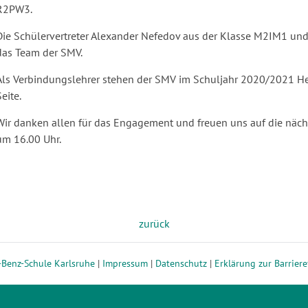
R2PW3.
Die Schülervertreter Alexander Nefedov aus der Klasse M2IM1 und
das Team der SMV.
Als Verbindungslehrer stehen der SMV im Schuljahr 2020/2021 Her
Seite.
Wir danken allen für das Engagement und freuen uns auf die näc
um 16.00 Uhr.
zurück
-Benz-Schule Karlsruhe
|
Impressum
|
Datenschutz
|
Erklärung zur Barriere