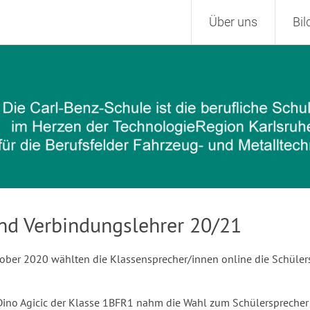
Zum
Über uns
Bi
Inhalt
springen
nd Verbindungslehrer 20/21
ktober 2020 wählten die Klassensprecher/innen online die Schüle
Dino Agicic der Klasse 1BFR1 nahm die Wahl zum Schülersprecher a