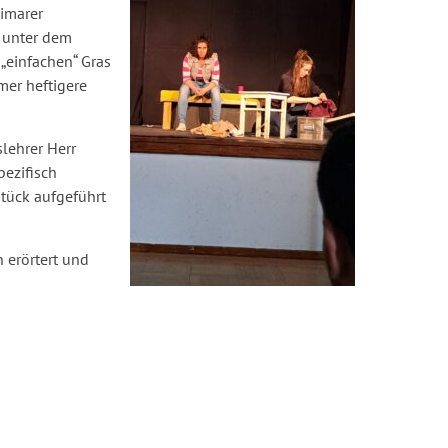
imarer
t unter dem
einfachen“ Gras
mer heftigere
slehrer Herr
pezifisch
Stück aufgeführt
 erörtert und