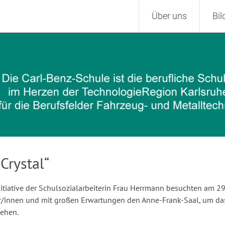
Zum
Über uns
Bi
Inhalt
springen
Crystal“
nitiative der Schulsozialarbeiterin Frau Herrmann besuchten am 
r/innen und mit großen Erwartungen den Anne-Frank-Saal, um das 
ehen.