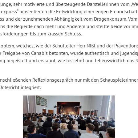
junge, sehr motivierte und überzeugende Darstellerinnen vom „We
rexpress“ präsentierten die Entwicklung einer engen Freundschaf
uss und der zunehmenden Abhängigkeit vom Drogenkonsum. Vom „
hs die Begierde nach mehr und Anderem und stellte beide vor im
sforderungen bis zum krassen Schluss.
roblem, welches, wie der Schulleiter Herr Nißl und der Prävention
er Freigabe von Canabis betonten, wurde authentisch und jugends
ng begeistert und erstaunt, wie fesselnd und lebenswirklich das 
schließenden Reflexionsgespräch nur mit den Schauspielerinnen
terricht integriert.