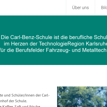
Zum
Über uns
Bi
Inhalt
springen
fte und Schüler/innen der Carl-
nhof der Schule.
 Kaffee, Saft und frische