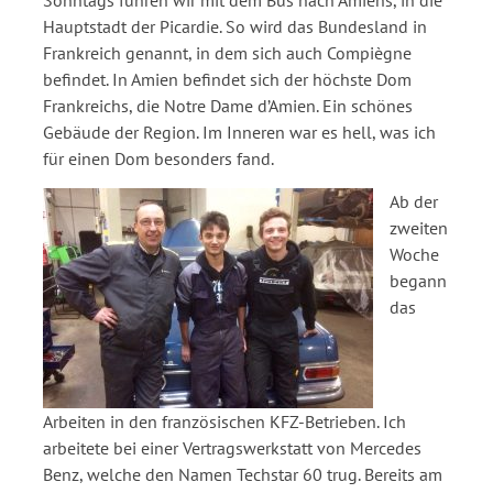
Sonntags fuhren wir mit dem Bus nach Amiens, in die
Hauptstadt der Picardie. So wird das Bundesland in
Frankreich genannt, in dem sich auch Compiègne
befindet. In Amien befindet sich der höchste Dom
Frankreichs, die Notre Dame d’Amien. Ein schönes
Gebäude der Region. Im Inneren war es hell, was ich
für einen Dom besonders fand.
Ab der
zweiten
Woche
begann
das
Arbeiten in den französischen KFZ-Betrieben. Ich
arbeitete bei einer Vertragswerkstatt von Mercedes
Benz, welche den Namen Techstar 60 trug. Bereits am