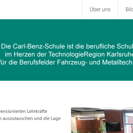
Zum
Über uns
Bi
Inhalt
springen
ensionierten Lehrkräfte
ch auszutauschen und die Lage