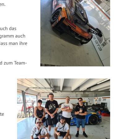
en.
auch das
ogramm auch
dass man ihre
nd zum Team-
te