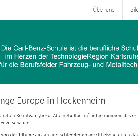
Zum
Über uns
Bi
Inhalt
springen
lenge Europe in Hockenheim
ionellen Rennteam „Tresor Attempto Racing“ aufgenommen, das es 
ter zu schauen.
 von der Tribüne aus an und schlenderten anschließend durch das